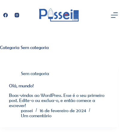
Pular
para
o
conteúdo
Categoria
Sem categoria
Sem categoria
Olá, mundo!
Boas-vindas ao WordPress. Esse é o seu primeiro
post. Edite-o ou exclua-o, e então comece a
escrever!
passei
16 de fevereiro de 2024
Um comentário